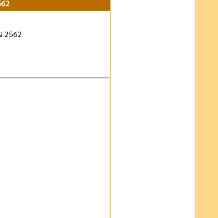
562
น 2562