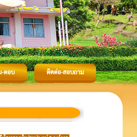
ม-ตอบ
ติดต่อ-สอบถาม