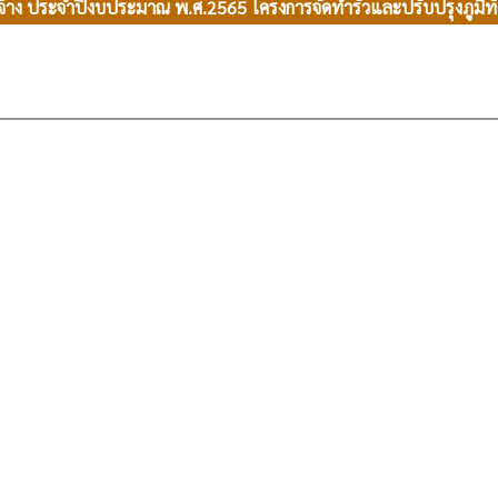
าง ประจำปีงบประมาณ พ.ศ.2565 โครงการจัดทำรั้วและปรับปรุงภูมิทัศน